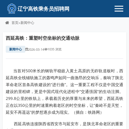
辽宁高铁乘务员招聘网
首页
新闻中心
>
西延高铁：重塑时空坐标的交通动脉
新闻中心
1035 浏览
2026-03-14
当首对500米长的钢轨平稳嵌入黄土高原的无砟轨道板时，西
延高铁全线铺轨施工的轰鸣声如同一曲激昂的交响乐，奏响了陕北
革命老区首条高铁建设的“进行曲”。这一重要工程不仅是中国交通
建设的里程碑，更是中国式现代化进程中“交通强国”的生动注脚。
299.8公里的铁轨上，承载着历史的厚重与未来的希望，西延高铁
正在以350公里的时速重构着老区的时空坐标，让“秦岭不是天堑，
延安不再遥远”的梦想逐步成为现实。（摘自：铁路网）
西延高铁连接陕西省西安市与延安市，是陕北革命老区的重要