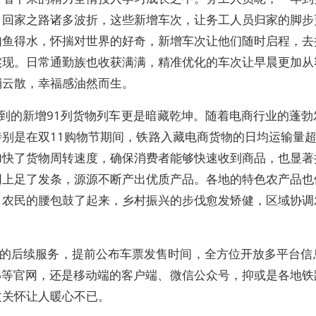
，回家之路诸多波折，这些新增车次，让务工人员归家的脚步
如鱼得水，怀揣对世界的好奇，新增车次让他们随时启程，去
实现。日常通勤族也收获满满，精准优化的车次让早晨更加从
消云散，幸福感油然而生。
的新增91列货物列车更是暗藏乾坤。随着电商行业的蓬勃
别是在双11购物节期间，铁路入藏电商货物的日均运输量超
加快了货物周转速度，确保消费者能够快速收到商品，也显著
同上足了发条，源源不断产出优质产品。各地的特色农产品也
，农民的腰包鼓了起来，乡村振兴的步伐愈发矫健，区域协调
后续服务，提前公布车票发售时间，全方位开放多平台信
06等官网，还是移动端的客户端、微信公众号，抑或是各地
文关怀让人暖心不已。