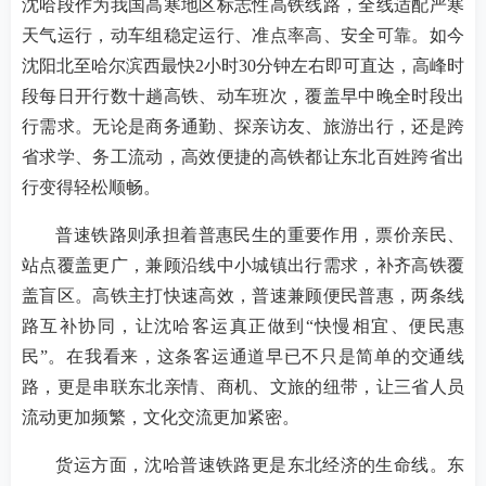
沈哈段作为我国高寒地区标志性高铁线路，全线适配严寒
天气运行，动车组稳定运行、准点率高、安全可靠。如今
沈阳北至哈尔滨西最快2小时30分钟左右即可直达，高峰时
段每日开行数十趟高铁、动车班次，覆盖早中晚全时段出
行需求。无论是商务通勤、探亲访友、旅游出行，还是跨
省求学、务工流动，高效便捷的高铁都让东北百姓跨省出
行变得轻松顺畅。
普速铁路则承担着普惠民生的重要作用，票价亲民、
站点覆盖更广，兼顾沿线中小城镇出行需求，补齐高铁覆
盖盲区。高铁主打快速高效，普速兼顾便民普惠，两条线
路互补协同，让沈哈客运真正做到“快慢相宜、便民惠
民”。在我看来，这条客运通道早已不只是简单的交通线
路，更是串联东北亲情、商机、文旅的纽带，让三省人员
流动更加频繁，文化交流更加紧密。
货运方面，沈哈普速铁路更是东北经济的生命线。东