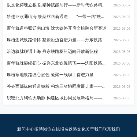
以文化铸魂立根 以精神赋能前行——新时代铁路精神文化建设
2026-08-07
轨连亚欧通山海 铁架丝路新通途——“一带一路”铁路高质量建设发展
2026-08-07
百年轨道串联辽南山海 沈大铁路开启文旅融合新赛道
2026-08-06
厚植边城铁路情怀 凝聚沿边奋进力量——丹东铁路扎实推进职工精神文化建设
2026-08-06
沿边轨脉联通山海 丹东铁路枢纽迈向开放新征程
2026-08-06
百年轨脉赓续初心 振兴东北铁翼腾飞——沈阳铁路局百年发展历程概论
2026-08-06
厚植寒地铁路匠心底色 凝聚一线职工奋进力量
2026-08-05
补齐西部纵向通道短板 构筑三省协同发展走廊——齐通铁路规划建设发展观察资讯
2026-08-05
织密北方钢铁大动脉 构建区域协同发展新格局——北方地区铁路建设发展观察资讯
2026-08-05
新闻中心
招聘岗位
在线报名
铁路文化
关于我们
联系我们